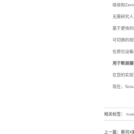
吸收和Zerni
无需研究人员
基于更快的图
可切换的视野范
在原位设备内
用于断层摄
在您的实验室
现在，Scou
相关标签：
Xradi
上一篇：
蔡司X射线