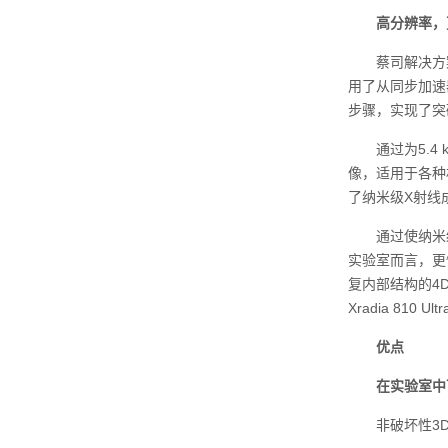
高分辨率，
蔡司解决方案在实
用了从同步加速
步骤，实现了突
通过为5.4 k
像，适用于各种
了纳米级X射线
通过使纳米级X
实验室而言，更
复内部结构的4
Xradia 81
优点
在实验室中可
非破坏性3D 