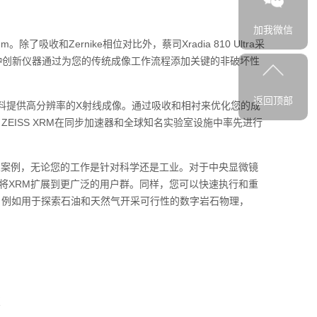
加我微信
和Zernike相位对比外，蔡司Xradia 810 Ultra采
种创新仪器通过为您的传统成像工作流程添加关键的非破坏性
返回顶部
成像的材料提供高分辨率的X射线成像。通过吸收和相衬来优化您的成
EISS XRM在同步加速器和全球知名实验室设施中率先进行
M的商业案例，无论您的工作是针对科学还是工业。对于中央显微镜
将XRM扩展到更广泛的用户群。同样，您可以快速执行和重
，例如用于探索石油和天然气开采可行性的数字岩石物理，
变