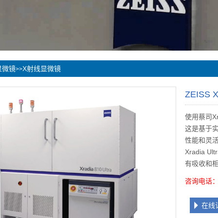
显微镜
X射线显微镜
>>
ZEISS X
使用蔡司Xr
这是基于实
性能和灵
Xradi
有吸收和
咨询电话：4
在线