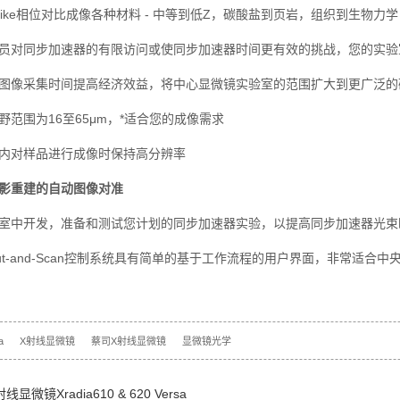
ke相位对比成像各种材料 - 中等到低Z，碳酸盐到页岩，组织到生物力学 
对同步加速器的有限访问或使同步加速器时间更有效的挑战，您的实验
像采集时间提高经济效益，将中心显微镜实验室的范围扩大到更广泛的
围为16至65μm，*适合您的成像需求
对样品进行成像时保持高分辨率
影重建的自动图像对准
中开发，准备和测试您计划的同步加速器实验，以提高同步加速器光束
t-and-Scan控制系统具有简单的基于工作流程的用户界面，非常适合
a
X射线显微镜
蔡司X射线显微镜
显微镜光学
显微镜Xradia610 & 620 Versa