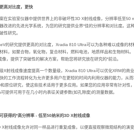
更高对比度，更快
验室仪器中提供世界上的非破坏性3D X射线成像，分辨率低至50 nm。除了吸收
器改进的先进光学系统，为您的研究提供业界*佳的分辨率和对比度。这
破性研究。
eV的研究提供更高的对比度，Xradia 810 Ultra可以为各种难以
材料，如聚合物，氧化物，复合材料，燃料电池，地质样品和生物材料。 Z
成像，提供了突破性的解决方案，帮助您将研究放在研究的*前沿。
射线成像速度提高一个数量级，Xradia 810 Ultra可以优化XR
快的工作流程转化为允许更多用户在更短的时间内利用仪器的能力，从而
D和原位研究，使这些技术适用于更多应用。如果您的应用非常有针对性
0 Ultra可提供可用于在几小时内表征关键参数(如孔隙度)的测量数据。
获得的*高分辨率 - 低至50纳米的3D X射线成像
X射线成像允许对同一样品进行重复成像，以便直接观察微观结构的演