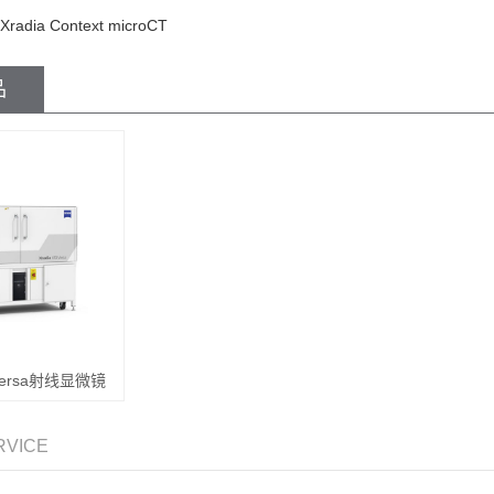
Xradia Context microCT
品
0 Versa射线显微镜
RVICE